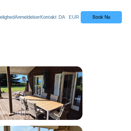
elighed
Anmeldelser
Kontakt
DA
EUR
Book Nu
60501 151837