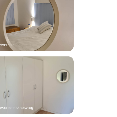
eværelse
eværelse skabsvæg