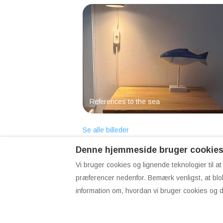
References to the sea
Se alle billeder
Denne hjemmeside bruger cookie
Vi bruger cookies og lignende teknologier til a
præferencer nedenfor. Bemærk venligst, at blok
Danish
EUR
information om, hvordan vi bruger cookies og d
Danmark
.
Email
:
info@sunsetlodge.dk