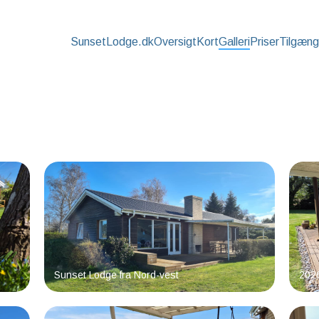
SunsetLodge.dk
Oversigt
Kort
Galleri
Priser
Tilgæng
Sunset Lodge fra Nord-vest
202