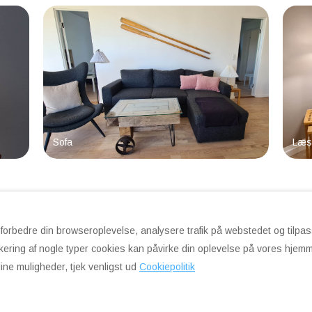
Sofa
Læse
s
t forbedre din browseroplevelse, analysere trafik på webstedet og tilpa
ering af nogle typer cookies kan påvirke din oplevelse på vores hjemme
ine muligheder, tjek venligst ud
Cookiepolitik
©
2026
Sunset Lodge