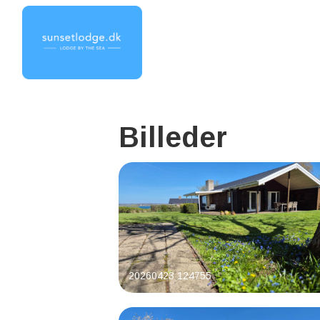
Billeder
20260423 124755