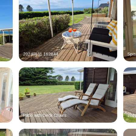
20240511 162844
Spis
Patio with Deck Chairs
202