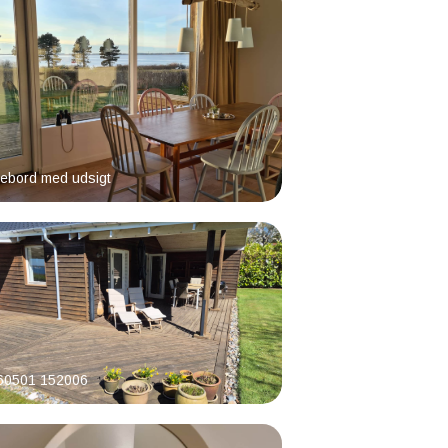
ebord med udsigt
60501 152006