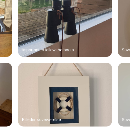
Important to follow the boats
Sov
Billeder soveværelse
Sov