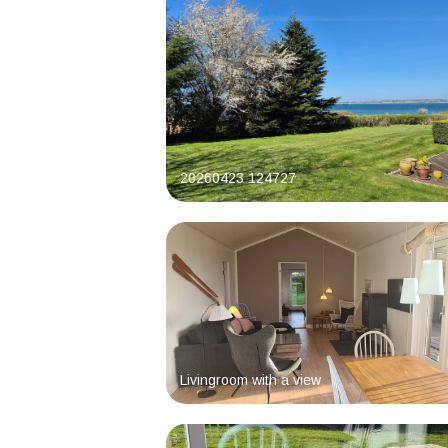
20260423 124727
Livingroom with a view