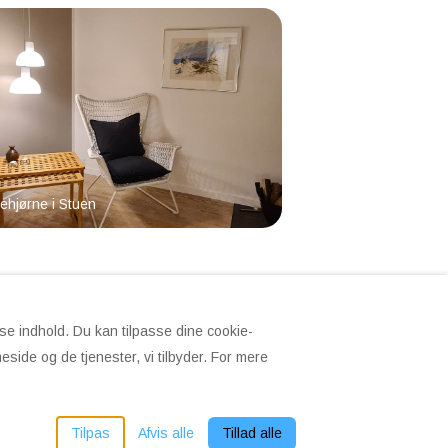
hjørne i Stuen
sse indhold. Du kan tilpasse dine cookie-
side og de tjenester, vi tilbyder. For mere
Alle rettigheder forbeholdes
- Drevet af
Lodgify
Tilpas
Afvis alle
Tillad alle