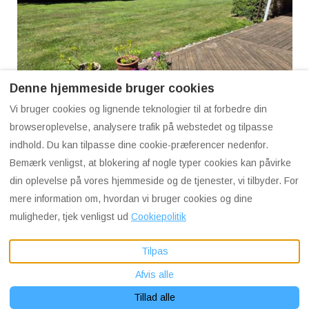
Denne hjemmeside bruger cookies
Vi bruger cookies og lignende teknologier til at forbedre din
browseroplevelse, analysere trafik på webstedet og tilpasse
indhold. Du kan tilpasse dine cookie-præferencer nedenfor.
Bemærk venligst, at blokering af nogle typer cookies kan påvirke
din oplevelse på vores hjemmeside og de tjenester, vi tilbyder. For
mere information om, hvordan vi bruger cookies og dine
muligheder, tjek venligst ud
Cookiepolitik
Danish
EUR
Tilpas
Danmark
.
©
2026
Sunset Lodge
Alle
Afvis alle
Email
:
rettigheder forbeholdes
-
info@sunsetlodge.dk
Drevet af
Lodgify
Tillad alle