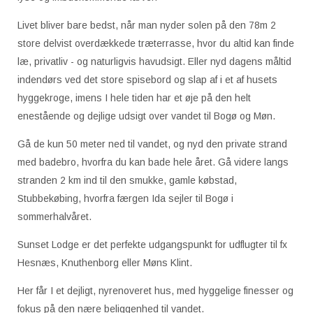
Livet bliver bare bedst, når man nyder solen på den 78m 2
store delvist overdækkede træterrasse, hvor du altid kan finde
læ, privatliv - og naturligvis havudsigt. Eller nyd dagens måltid
indendørs ved det store spisebord og slap af i et af husets
hyggekroge, imens I hele tiden har et øje på den helt
enestående og dejlige udsigt over vandet til Bogø og Møn.
Gå de kun 50 meter ned til vandet, og nyd den private strand
med badebro, hvorfra du kan bade hele året. Gå videre langs
stranden 2 km ind til den smukke, gamle købstad,
Stubbekøbing, hvorfra færgen Ida sejler til Bogø i
sommerhalvåret.
Sunset Lodge er det perfekte udgangspunkt for udflugter til fx
Hesnæs, Knuthenborg eller Møns Klint.
Her får I et dejligt, nyrenoveret hus, med hyggelige finesser og
fokus på den nære beliggenhed til vandet.